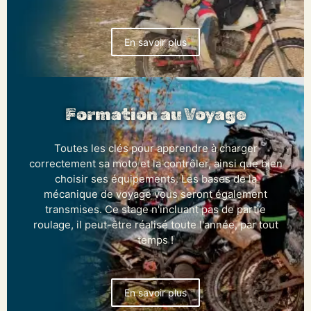
En savoir plus
Formation au Voyage
Toutes les clés pour apprendre à charger
correctement sa moto et la contrôler, ainsi que bien
choisir ses équipements. Les bases de la
mécanique de voyage vous seront également
transmises. Ce stage n'incluant pas de partie
roulage, il peut-être réalisé toute l'année, par tout
temps !
En savoir plus