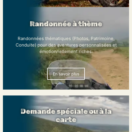
Randonnée à thème
Randonnées thématiques (Photos, Patrimoine,
Conduite) pour des aventures personnalisées et
émotionnellement riches.
En savoir plus
Demande spéciale ou à la
carte