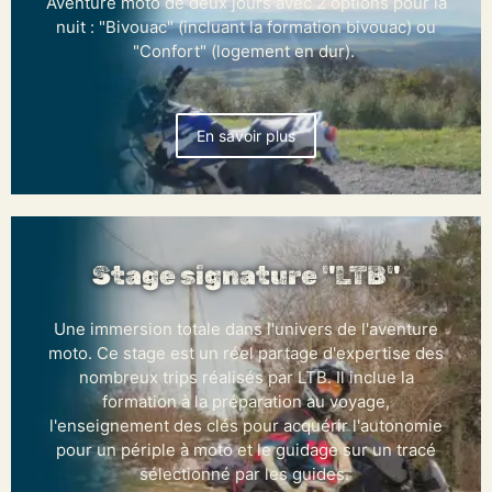
Aventure moto de deux jours avec 2 options pour la
nuit : "Bivouac" (incluant la formation bivouac) ou
"Confort" (logement en dur).
En savoir plus
Stage signature "LTB"
Une immersion totale dans l'univers de l'aventure
moto. Ce stage est un réel partage d'expertise des
nombreux trips réalisés par LTB. Il inclue la
formation à la préparation au voyage,
l'enseignement des clés pour acquérir l'autonomie
pour un périple à moto et le guidage sur un tracé
sélectionné par les guides.