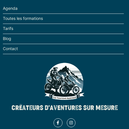
Pneus 80/20 mini , avec niveau
Agenda
d’usure acceptable (nous consulter si
besoin en amont)
Toutes les formations
Tarifs
Autonomie en essence de la moto 150
Blog
kms mini
Contact
Un bon éclairage
Outils en relation avec sa moto (au
minimum clefs pour les axes de roue)
Assurance du véhicule à jour, permis
de conduire valide
CRÉATEURS D'AVENTURES SUR MESURE
Evidement, une moto révisée pour
rouler en tout terrain, tous pleins