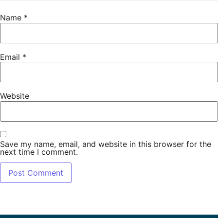
Sur demande : gestion de la navigation.
Name
*
Suivez le lapin blanc, la difficulté ne sera
pas technique mais votre ennemi sera le
Email
*
froid, la faim, la fatigue. Un défi
d’endurance !
Website
Départ et retour au monolithe de
Villebois pour les deux jours, vous aurez
donc possibilité de laisser un camping-
car au départ des boucles.
Save my name, email, and website in this browser for the
next time I comment.
Pour réserver c’est ici
Comme d’habitude :