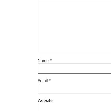
Equipements moto obligatoir
De 125 à 1300 cm3
Pneus 50/50 mini ( Anakee
Outils en relation avec sa
Name
*
Assurance du véhicule, p
Email
*
Evidement une moto révisé
Website
De quoi transporter COR