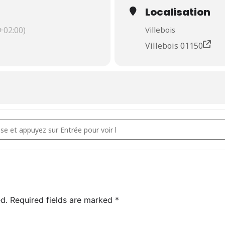
ur profiter du festival.
Localisation
02:00)
Villebois
Villebois 01150
 pour rejoindre l'Alpes Aventure Moto Festival []
 toute façon on est tous là pour s’entraider )
d.
Required fields are marked
*
ms