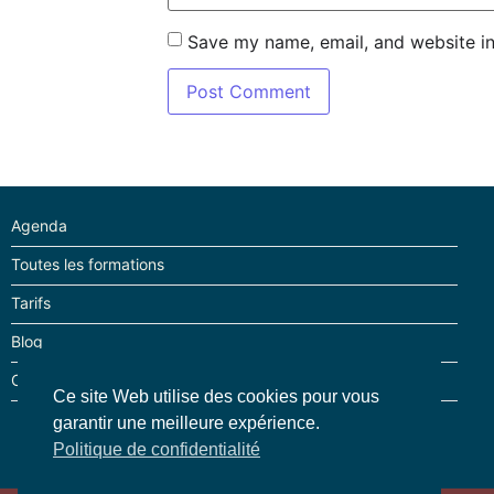
Save my name, email, and website in
Matériel minimum à prendre
Duvet
Bâche ou tente
Agenda
Toutes les formations
Matelas
Tarifs
Frontale
Blog
Contact
Ce site Web utilise des cookies pour vous
Fusée de détresse ( nan c’
garantir une meilleure expérience.
Politique de confidentialité
Un sac pour attacher sur 