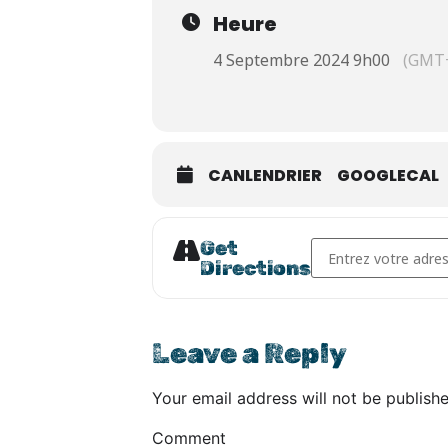
Restez en contact , ou pas, po
Heure
4 Septembre 2024 9h00
(GMT+
CANLENDRIER
GOOGLECAL
Address - Randonnées
Get
Directions
Leave a Reply
Niveau requis : Débutant ( de
Your email address will not be publishe
Comment
Distance sur 2 jours : 340 k