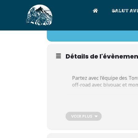
SALUT AV
04
RANDONNÉES POUR
SEP
RANDONNÉE OFF-ROAD MO
Détails de l'évènemen
Partez avec l’équipe des Ton
off-road avec bivouac et mo
Chargez vos bécanes, on se re
VOIR PLUS
Le soir, faites découvrir ce