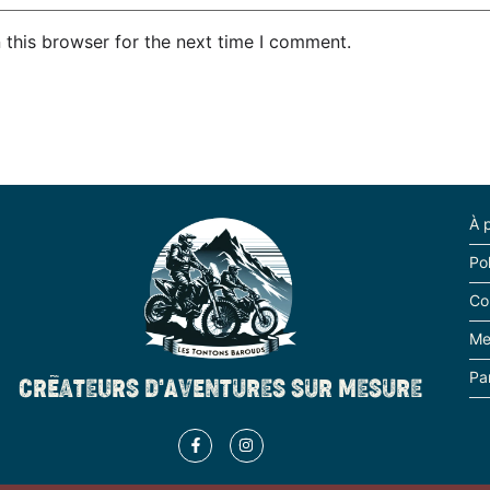
 this browser for the next time I comment.
 :
À 
Pol
Co
Me
Pa
CRÉATEURS D'AVENTURES SUR MESURE
est pour la blague 😉 )
la moto les courses du midi ou du soir