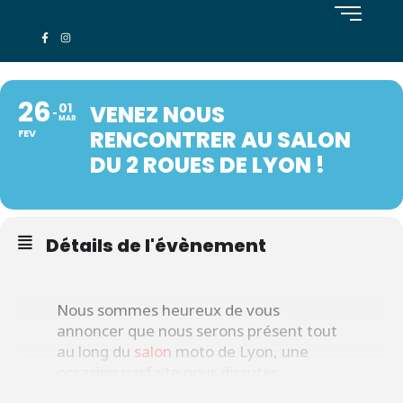
26
01
VENEZ NOUS
MAR
RENCONTRER AU SALON
FEV
DU 2 ROUES DE LYON !
Détails de l'évènement
Nous sommes heureux de vous
annoncer que nous serons présent tout
au long du
salon
moto de Lyon, une
occasion parfaite pour discuter
ensemble de nos formations et nos