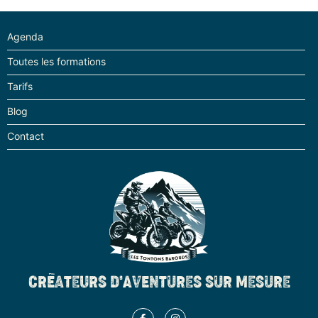
retrouvez tous les constructeurs,
accessoiristes, voyagistes… au même
endroit. 🤩 Grandes marques, artisans,
Agenda
Custom, Cross… il y en aura pour tous
Toutes les formations
les goûts et tous les univers !
Tarifs
Des expos d’exception
Blog
Contact
Notre ADN ? La passion pour les
modèles d’exception ! Au salon, on vous
propose donc de découvrir des
expositions inédites de moto de
collection, parfois jamais sorties du
garage… ✨ Au programme :
rétrospectives, ambiance unique et
véhicules hors du commun.
CRÉATEURS D'AVENTURES SUR MESURE
Des shows & animations