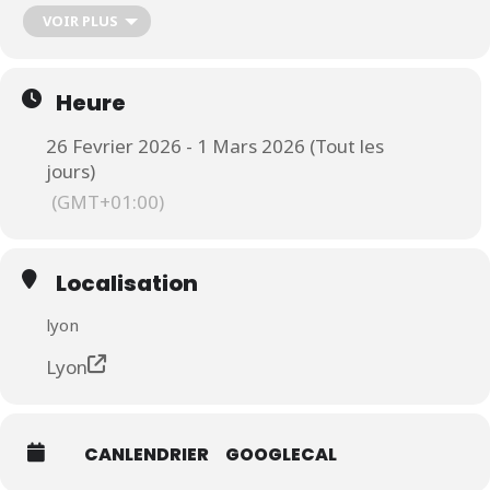
randonnées ou tout simplement mieux
VOIR PLUS
faire connaissance. C’est LE Salon du 2
roues Lyon !
Heure
Echangez sur vos expériences et vos
26 Fevrier 2026 - 1 Mars 2026 (Tout les
envies autour de la moto, faites nous
jours)
part de vos projets de voyage ou juste
vos envies d’apprentissage, c’est cela
(GMT+01:00)
notre moteur. En bref, venez nous parler
de VOUS !
Localisation
Bien évidemment c’est le moment de
lyon
l’année de nouer des nouveaux
partenariats, tant avec des marques
Lyon
que des motards qui voudraient grandir
avec nous !
CANLENDRIER
GOOGLECAL
Du 26 février au 1 mars